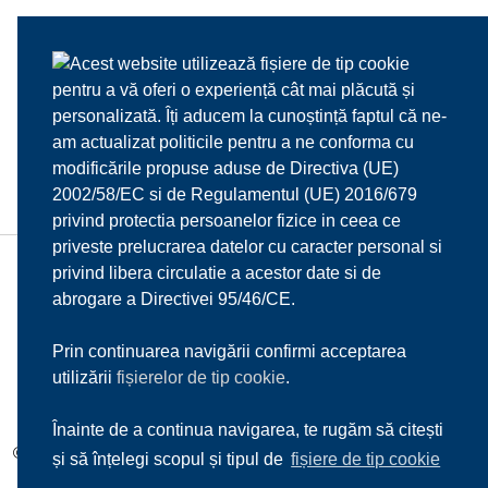
Acest website utilizează fișiere de tip cookie
pentru a vă oferi o experiență cât mai plăcută și
personalizată. Îți aducem la cunoștință faptul că ne-
am actualizat politicile pentru a ne conforma cu
modificările propuse aduse de Directiva (UE)
2002/58/EC si de Regulamentul (UE) 2016/679
privind protectia persoanelor fizice in ceea ce
priveste prelucrarea datelor cu caracter personal si
privind libera circulatie a acestor date si de
HOME
DESPRE NOI
MENIU
MEDIA
abrogare a Directivei 95/46/CE.
REZERVARI
CONTACT
Prin continuarea navigării confirmi acceptarea
utilizării
fișierelor de tip cookie
.
Înainte de a continua navigarea, te rugăm să citești
© 2017
Il Mulino d'Oro s.r.l.
| Toate drepturile rezervate |
Sitemap
și să înțelegi scopul și tipul de
fișiere de tip cookie